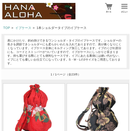
TOP
>
イプケース
>
1本ショルダータイプのイプケース
肩
にかけたり、斜め掛けできるワンショルダ－タイプ
のイプケースです。ショルダーの
長さを調節できショルダーにも柔らかいわたを入れてありますので、肩が痛くなりにく
くなっています。イプケース全体にキルティング加工してあります。
イプのくびれ部分
にも、コードとストッパーがついていますので、イプがケースに
しっかりと収まりま
す。
持ち運びする際にとても便利なケースです。イプにあたる裏側には縫い代がない、
イプにとても
優しいお仕立てになっています。S・M・Lの3サイズをご用意しておりま
す。
1 / 1ページ
（全23件）