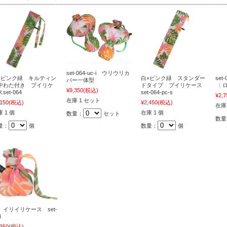
set-064-uc-i ウリウリカ
×ピンク緑 キルティン
白×ピンク緑 スタンダー
se
バー一体型
中わた付き プイリケ
ドタイプ プイリケース
〈 
¥9,350
(税込)
set-064
set-064-pc-s
¥2,7
在庫 1 セット
,150
(税込)
¥2,450
(税込)
在庫
 1 個
在庫 1 個
数量：
セット
数量
量：
個
数量：
個
 イリイリケース set-
4
,350
(税込)