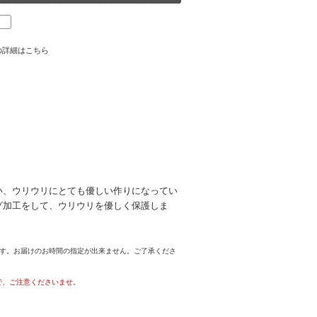
の詳細はこちら
い、ウリウリにとても優しい作りになってい
グ加工をして、
ウリウリを優しく保護し
ま
ます。お届けのお時間の指定が出来ません。ご了承くださ
で、ご注意くださいませ。