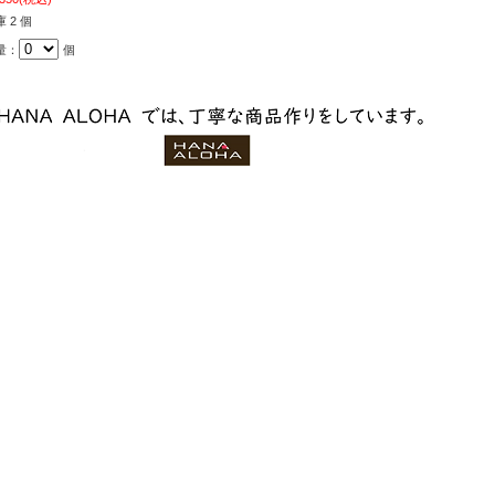
 2 個
量：
個