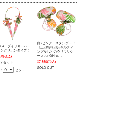
白×ピンク スタンダード
t-064 プイリキーパー
《上部羽根部分キルティ
ロングリボンタイプ 〉
ングなし》のウリウリケ
ースset-064-uc-s
50
(税込)
¥7,350
(税込)
 2 セット
SOLD OUT
：
セット