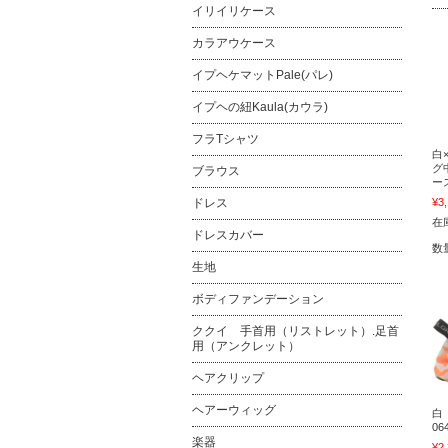
イリイリケース
カラアウケース
イプヘケマットPale(パレ)
イプヘの紐Kaula(カウラ)
フラTシャツ
白
グ
ブラウス
ース
¥3
ドレス
在庫
ドレスカバー
数
生地
ボディファンデーション
ククイ 手首用（リストレット）.足首
用（アンクレット）
ヘアクリップ
ヘアーウィッグ
白
06
楽器
¥2